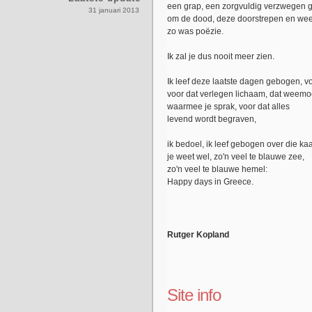
een grap, een zorgvuldig verzwegen 
31 januari 2013
om de dood, deze doorstrepen en weer
zo was poëzie.
Ik zal je dus nooit meer zien.
Ik leef deze laatste dagen gebogen, vo
voor dat verlegen lichaam, dat weem
waarmee je sprak, voor dat alles
levend wordt begraven,
ik bedoel, ik leef gebogen over die kaa
je weet wel, zo'n veel te blauwe zee,
zo'n veel te blauwe hemel:
Happy days in Greece.
Rutger Kopland
Site info