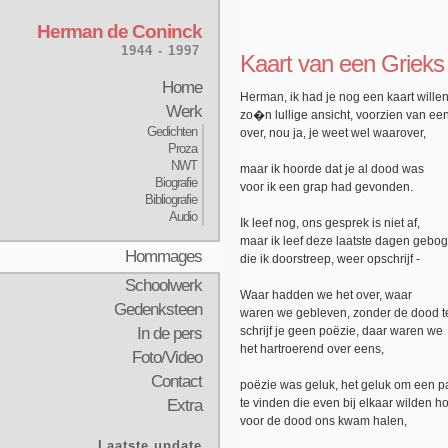
Herman de Coninck
1944 - 1997
Kaart van een Grieks 
Home
Herman, ik had je nog een kaart willen
Werk
zo�n lullige ansicht, voorzien van ee
Gedichten
over, nou ja, je weet wel waarover,
Proza
NWT
maar ik hoorde dat je al dood was
Biografie
voor ik een grap had gevonden.
Bibliografie
Audio
Ik leef nog, ons gesprek is niet af,
maar ik leef deze laatste dagen gebo
Hommages
die ik doorstreep, weer opschrijf -
Schoolwerk
Waar hadden we het over, waar
Gedenksteen
waren we gebleven, zonder de dood t
In de pers
schrijf je geen poëzie, daar waren we
het hartroerend over eens,
Foto/Video
Contact
poëzie was geluk, het geluk om een 
Extra
te vinden die even bij elkaar wilden h
voor de dood ons kwam halen,
Laatste update