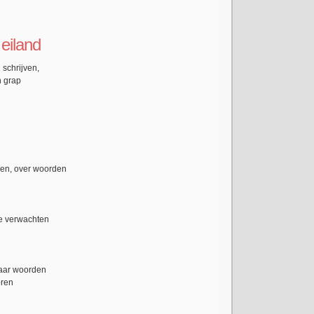
eiland
 schrijven,
n grap
gen, over woorden
e verwachten
paar woorden
oren