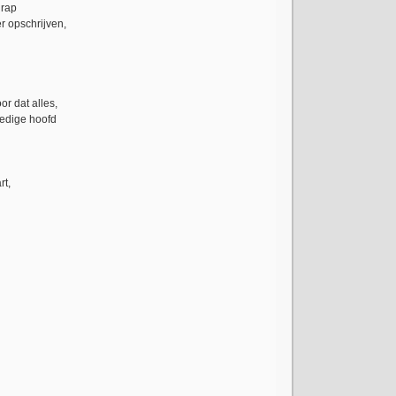
grap
 opschrijven,
or dat alles,
oedige hoofd
rt,